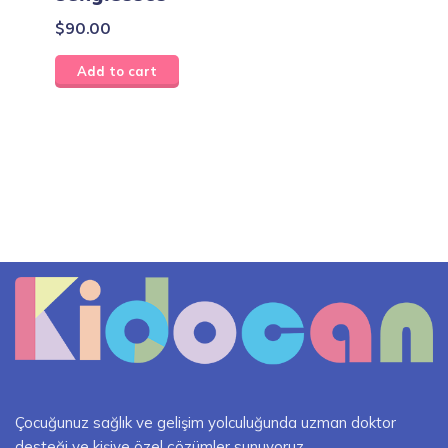
$
90.00
Add to cart
Çocuğunuz sağlık ve gelişim yolculuğunda uzman doktor
desteği ve kişiye özel çözümler sunuyoruz.