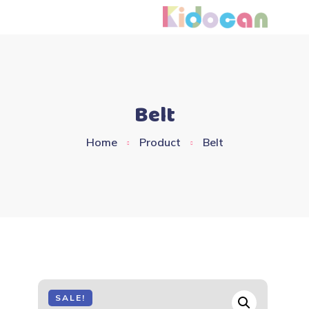
Skip
to
content
Belt
Home
Product
Belt
SALE!