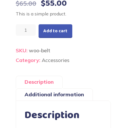
Original
Current
$
55.00
$
65.00
price
price
This is a simple product.
was:
is:
Belt
$65.00.
$55.00.
Add to cart
quantity
SKU:
woo-belt
Category:
Accessories
Description
Additional information
Description